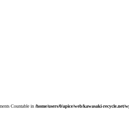
lements Countable in
/home/users/0/apice/web/kawasaki-recycle.net/w