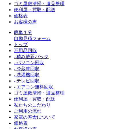
ゴミ屋敷清掃・遺品整理
便利屋・買取・配送
価格表
お客様の声
簡単１分
自動見積フォーム
トップ
不用品回収
- 積み放題パック
- パソコン回収
- 冷蔵庫回収
- 洗濯機回収
- テレビ回収
- エアコン無料回収
ゴミ屋敷清掃・遺品整理
便利屋・買取・配送
私たちのこだわり
ご利用の流れ
家電の寿命について
価格表